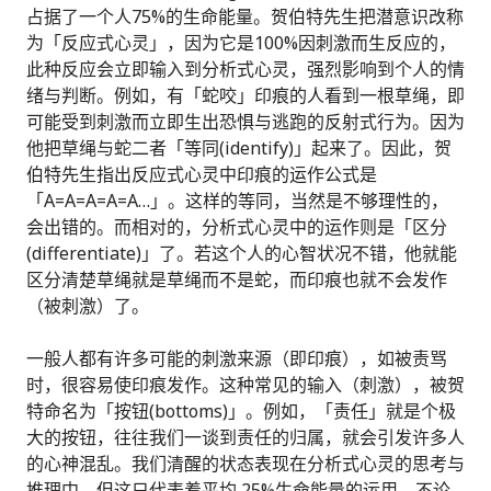
占据了一个人75%的生命能量。贺伯特先生把潜意识改称
为「反应式心灵」，因为它是100%因刺激而生反应的，
此种反应会立即输入到分析式心灵，强烈影响到个人的情
绪与判断。例如，有「蛇咬」印痕的人看到一根草绳，即
可能受到刺激而立即生出恐惧与逃跑的反射式行为。因为
他把草绳与蛇二者「等同(identify)」起来了。因此，贺
伯特先生指出反应式心灵中印痕的运作公式是
「A=A=A=A=A…」。这样的等同，当然是不够理性的，
会出错的。而相对的，分析式心灵中的运作则是「区分
(differentiate)」了。若这个人的心智状况不错，他就能
区分清楚草绳就是草绳而不是蛇，而印痕也就不会发作
（被刺激）了。
一般人都有许多可能的刺激来源（即印痕），如被责骂
时，很容易使印痕发作。这种常见的输入（刺激），被贺
特命名为「按钮(bottoms)」。例如，「责任」就是个极
大的按钮，往往我们一谈到责任的归属，就​​会引发许多人
的心神混乱。我们清醒的状态表现在分析式心灵的思考与
推理中，但这只代表着平均 25%生命能量的运用。不论