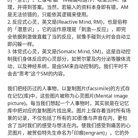
理，并得到答案。当然，若输入的资料本身即有错，AM
是无法侦错的，只能依其逻辑来使用。
反应式心灵，英文是(Reactive Mind, RM)，也是俗称
的「潜意识」，它的运作原理是「刺激—反应」，即完
全依据刺激做直截了当的反应，就像手碰到火时会自动立
即闪躲一样。
体觉式心灵，英文是(Somatic Mind, SM)，这是自动控
制我们身体反应的心灵部分，如贺尔蒙及内分泌等腺体流
动，以及神经系统，是由SM来自动控制的。我们平时不
会去“思考”这个SM的内容。
我们把经历过的人事物，以复制图片(facsimile)的方式存
在记忆(库)中，这些图片被称为心灵图片(Mental image
picture)。每当我们想起一个人事物时，其实就是在记忆
库中把对应的复制图片找出来。图片上保存着当时所有场
景的记录，不仅包括了所有的3D影像与声音在内，更包
含了当时我们的感受与想法在内。使我们感受到痛苦的心
灵图片，被贺伯特先生命名为｢印痕(engram)」，它的外