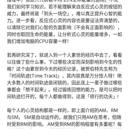
我们如何学习知识，若不能理解来自反应式心灵的按钮的
威力，最终将是「到头一场空」，难以真正提升心智的能
力。进一步看，反应式心灵的内容也是要设法弄清楚的，
以清除它对我们心智的负面影响（不会有正面影响的），
同时也取回生命的能量，让分析式心灵的能量增多，一如
我们增加电脑的CPU容量一样！
若再研究深了，就进入到一个人累世的经历中去了，看看
以往做了些什么事，下过哪些决定而深刻影响到今生的性
格？这个由累世到今天的经历记录，被贺伯特先生称为
「时间轨迹(Time Track)」，其内容真是万分惊人呀！绝
大多数人的时间轨迹是闭锁的，因此连上一辈子做过哪些
事都会「想不起来」。经过锻炼回想的能力，是可以把时
间轨迹打开的，每个人都做得到，这是「修行的功夫」!
每个人的心灵结构都是一样的，即上面介绍的AM、RM
与SM。 SM是自动运作的，故我们只用AM在思考，但随
时受到RM的影响。 AM受到RM的影响程度有多重呢？每