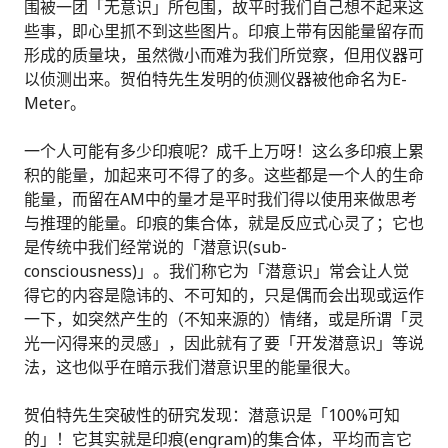
围被一团「无意识」所包围，故平时我们自己想不起来这
些事，即心里抓不到这些图片。印痕上带有因能量留存而
形成的质量块，虽然微小而难为我们所觉察，但用仪器可
以侦测出来。贺伯特先生发明的侦测仪器被他命名为E-
Meter。
一个人可能有多少印痕呢？成千上万呀！这么多印痕上累
积的能量，加起来可不得了的多。这些都是一个人的生命
能量，而留在AM中的量才是平时我们得以使用来做思考
与推理的能量。印痕的集合体，就是反应式心灵了；它也
是传统中我们经常说的「潜意识(sub-
consciousness)」。我们称它为「潜意识」常会让人觉
得它的内容是隐讳的、不可知的，只是偶而会出现或运作
一下，如突然产生的（不知来源的）情绪，或是所谓「灵
光一闪得来的灵感」，因此就有了要「开发潜意识」等说
法，这也似乎在暗示我们潜意识里的能量很大。
贺伯特先生突破性的研究发现：潜意识是「100%可知
的」！它其实就是印痕(engram)的集合体，平均而言它