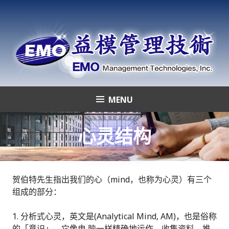
Skip
to
content
MENU
益模管理技術
心灵结构
贺伯特先生指出我们的心（mind，也称为心灵）有三个
组成的部分：
分析式心灵，英文是(Analytical Mind, AM)，也是俗称
的「意识」，它像电 脑一样精确地运作，收集资料、推