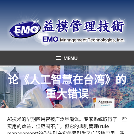
Skip
to
content
MENU
益模管理技術
论《人工智慧在台湾》的
重大错误
AI技术的早期应用曾被广泛地嘲讽。专家系统取得了一些
实用的效益，但范围不广，但它的规则管理(rule
management)的作法则在实务界引发了广泛地应用，造