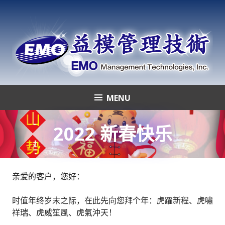
Skip
to
content
MENU
益模管理技術
2022 新春快乐
亲爱的客户，您好：
时值年终岁末之际，在此先向您拜个年：虎躍新程、虎嘯
祥瑞、虎威笙風、虎氣沖天！