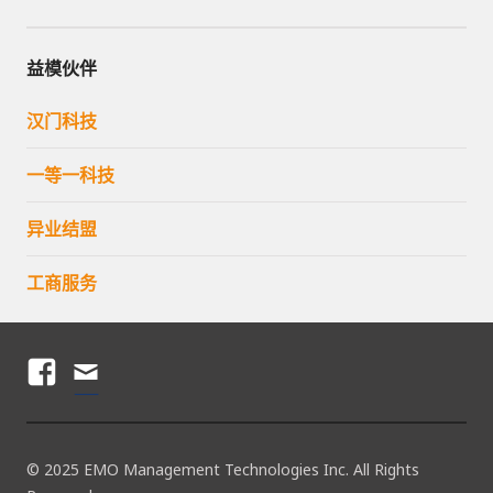
益模伙伴
汉门科技
一等一科技
异业结盟
工商服务
F
電
A
子
C
郵
© 2025 EMO Management Technologies Inc. All Rights
E
件