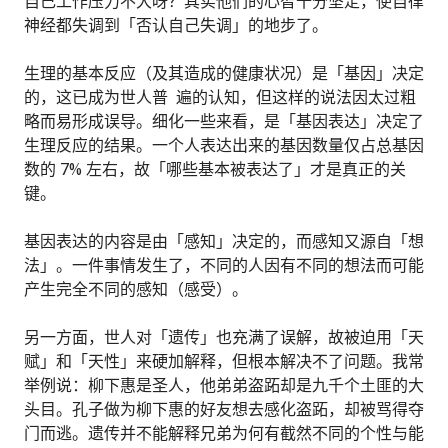
自己工作压力不大呀？其实他们的心智十分坚定，使自律
神经都失调到「否认自己失调」的地步了。
生理的基本反应（及其造成的健康状况）是「基因」决定
的，这已成为世人普 遍的认知，但这样的说法因太过粗
略而易形成误导。细化一些来看，是「基因表达」决定了
生理反应的结果。一个人表达出来的基因数量仅占总基因
数的 7% 左右，故「哪些基本被表达了」才是真正的关
键。
基因表达的内容是由「感知」决定的，而感知又源自「想
法」。一件事情发生了，不同的人因有不同的想法而可能
产生完全不同的感知（感受）。
另一方面，世人对「遗传」也充满了误解，故被迫用「天
赋」和「天性」来硬加解释，但根本解决不了问题。我常
举例说：柳下惠是圣人，他弟弟盗跖却是九千个土匪的大
头目。孔子做为柳下惠的好友想去感化盗跖，却被骂得夺
门而逃。遗传并不能解释兄弟为何有截然不同的个性与能