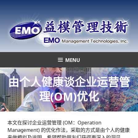
Skip
to
content
MENU
益模管理技術
由个人健康谈企业运营管
理(OM)优化
本文在探讨企业运营管理 (OM：Operation
Management) 的优化作法，采取的方式是由个人的健康
来做模拟及说明，希望帮助朋友们获得更深入的洞见。