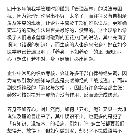
四十多年前我学管理时即碰到「管理丛林」的说法与困
扰，因为管理理论层出不穷，太多了，而往往又有自相矛
盾及冲突的现象，让企业主管及干部们难以适从，更难确
定现行的实践作法是否是最好的，没错的。这个现象也像
极了人们追求健康时碰到的五花八门的说法，其中充满了
误识（错误的知识），而生病的人也愈来愈多？好在如今
医学界已普遍证明了「养身，不如养心」的正 确知识。
心（想法）若不对，身（健康）必出问题。
企业中常见的绩效考核，会让许多干部自律神经失调，因
为考核引发的感知与反应是交感神经的「战或逃」，而非
副交感神经的「消化与放松」。因此有许多学者都主张：
绩效考核对提升干部能力没有作用，反而会造成伤害。
养身不如养心，对！然而，如何「养心」呢？又见一大堆
说法及理论冒出来了，其中误识不少，也更多的是犯了
「有知识、没技术」的毛病。例如，许 多主张都要我们
想得开、放得下，但如何做到呢，却只字不提或语焉不