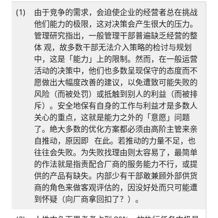
(1)
由于竞争的需求，会迫使企业的经营者总在挑战
他们能力的极限，这对决策会产生很大的压力。
管理研究指出，一般管理干部普遍缺乏经营的整
体 观，故多数干部无法介入策略的检讨与规划
中，这是「能力」上的限制。然而，在一般运营
活动的决策中，他们也多数呈现保守的态度而不
愿做出大幅度改善的建议，以免遭致可能失败的
风险（而被处罚）或抵触到别人的利益（而被排
斥）。安全地保有自身的工作与利益才是多数人
关心的重点，这就是能力之外的「意愿」问题
了。絶大多数的优化方案都必须由高阶主管来亲
自推动，原因即 在此。若推动的力量不足，也
往往会失败。为失败找理由则太容易了，最简单
的作法就是指责配合厂商的服务能力不行，或提
供的产品有缺失。内部少有干部敢兼顾外部供货
商的角色来做客观评估的，因没好处而只可能遭
到怀疑（向厂商拿回扣了？）。