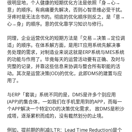
很明显地，个人健康的短期优化方法是依照「身→心→
意」的顺序。有病痛要先解决，否则心智思维必受干扰。
牙疼时是无法念书的。彻底的优化顺序则反之，是「意→
心→身」的顺序。意的优化靠学习知识与修行。
同理，企业运营优化的短期方法是「交易→决策→定位调
适」的顺序。在体系解方面，是用IT应用系统先解决事
务处理的需求，对制造业来说这就是ERP系统与MES系统
的功能与作用了。毕竟每天的运营活动要有正确、及时与
完整的记录，并靠这些信息来协调与整合所有职能的活
动。其次是运营决策(OD)的优化，此即DMS的建置与应
用了。
与ERP「套装」系统不同的是，DMS是许多个别应用
(APP)的集合体，一如我们在手机里用到的APP，而每一
个APP解决一个特定OD的决策优化需求， 故DMS是积沙
成塔，逐渐累积而成的，没有截然划分的止境。
例如，提前期的削减(LTR：Lead Time Reduction)是个