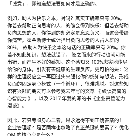
「诚意」，即知道想法要如何才是正确的。
例如，助人为快乐之本，对吗？其实正确率只有 20%。
你若去帮助正向思考的人，的确会得到快乐；但若去帮助
负向思想的人，你得到的却必定是忘恩负义，而这会带给
你痛苦。霍金斯博士统计指出负向思考的人占人群的
80%， 故助人为快乐之本这句话的正确率只有 20%。你
若不知此知识，想法就错了， 随之而来的行动也就可能
出错，而产生不好的感知。这个感知又 100%忠实地传导
给你的身体，引发有害健康的生理反应。更可怕的是：这
样的生理反应会一再回过头来强化你的感知与想法，形成
负面的固定身心模式（一个循环），很难跳脱。对这些知
识有兴趣的朋友可以参考我去年写的文章 《 续谈高管的
心智能力 》 ，以及 2017 年我的写的书《企业高管能力
漫谈》。
因此，若只考虑身心二者，是永远得不到正确答案的！
企业管理呢？是否同样也忽略了真正关键的要素了？优化
OM 的核心应是什么？