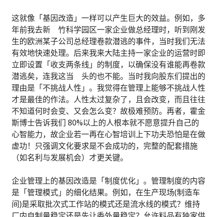
这就像「基因改造」一样可以产生巨大的效益。例如，多
年前我去新 竹科学园区一家企业做总经理时，听到刚发
生的欧洲某子公司总经理卷款潜逃的事件，当时我们无法
有效地快速处理。后来我来大陆主持一家企业的运营时即
立即设置「收支两条线」的制度，以确保没有谁能再卷款
潜逃矣，连我这当 头的也不能。当时我向股东们提出的
理由是「不挑战人性」。我觉得在管理上能够不挑战人性
才是最佳的作法。人性太过复杂了，且会改变，而且往往
不知道何时会变、又会怎么变？故极难预防。再者，霍金
斯博士告诉我们 80%以上的人根本就不愿意提升自己的
心智能力，故企业若一再在心智培训上下功夫恐怕是在做
虚功！只强调文化要求是不会成功的，完整的配套措施
（如名利与发展机会）才更关键。
企业管理上的基因改造是「制度优化」。管理制度的内容
是「管理模式」的细化结果。例如，在生产现场(制造车
间)是采取批次式工作站的模式还是流水线的模式？维持
厂内自制量稳定还是先让委外量稳定？允许料品有独家供