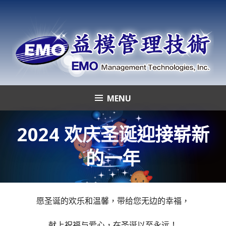
Skip
to
content
MENU
益模管理技術
2024 欢庆圣诞迎接崭新
的一年
愿圣诞的欢乐和温馨，带给您无边的幸福，
献上祝福与爱心，在圣诞以至永远！