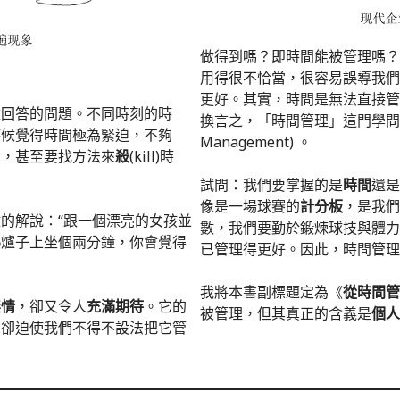
做得到嗎？即時間能被管理嗎？
用得很不恰當，很容易誤導我們
更好。其實，時間是無法直接管
難回答的問題。不同時刻的時
換言之，「時間管理」這門學問
時候覺得時間極為緊迫，不夠
Management) 。
發，甚至要找方法來
殺
(kill)時
試問：我們要掌握的是
時間
還是
像是一場球賽的
計分板
，是我們
的解說：“跟一個漂亮的女孩並
數，我們要勤於鍛煉球技與體力
熱爐子上坐個兩分鐘，你會覺得
已管理得更好。因此，時間管理
我將本書副標題定為《
從時間管
無情
，卻又令人
充滿期待
。它的
被管理，但其真正的含義是
個人
，卻迫使我們不得不設法把它管