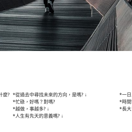
什麼?
*從過去中尋找未來的方向，是嗎? ↓
*一日
*忙碌，好嗎？對嗎?
*時間
*越做，事越多? ↓
*長
*人生有先天的意義嗎? ↓