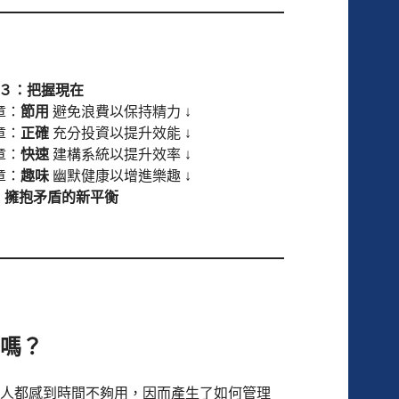
T３：把握現在
章：
節用
避免浪費以保持精力 ↓
章：
正確
充分投資以提升效能 ↓
章：
快速
建構系統以提升效率 ↓
章：
趣味
幽默健康以增進樂趣 ↓
：
擁抱矛盾的新平衡
管嗎？
人都感到時間不夠用，因而產生了如何管理