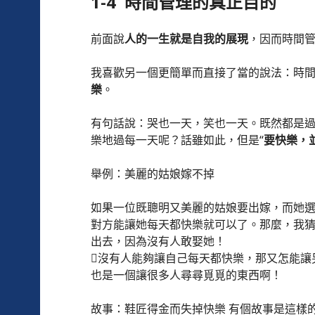
1-4 時間管理的真正目的
前面說
人的一生就是自我的展現
，因而時間
我喜歡另一個更簡單而直接了當的說法：時
樂
。
有句話說：哭也一天，笑也一天。既然都是
樂地過每一天呢？話雖如此，但是“
要快樂，
舉例：美麗的姑娘嫁不掉
如果一位既聰明又美麗的姑娘要出嫁，而她
對方能讓她每天都快樂就可以了。那麼，我
出去，因為沒有人敢娶她！
沒有人能夠讓自己每天都快樂，那又怎能讓
也是一個讓很多人尋尋覓覓的東西啊！
故事：鞋匠得金而失掉快樂 有個故事是這樣