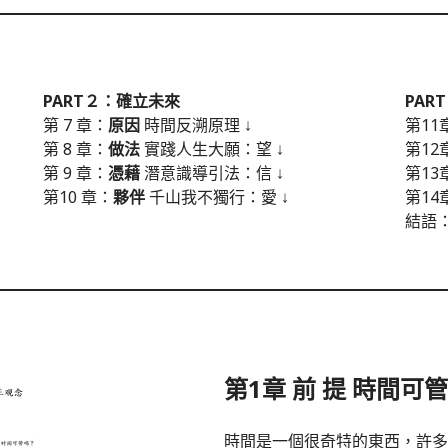
PART２：確立未來
PAR
第 7 章：
原因
時間反溯原理 ↓
第11
第 8 章：
做法
實踐人生大願：望 ↓
第12
第 9 章：
憑藉
潛意識導引法：信 ↓
第13
第10 章：
夥伴
千山我不獨行：愛 ↓
第14
結語
第1章 前 提 時間可
時間是一個很奇特的東西，許多