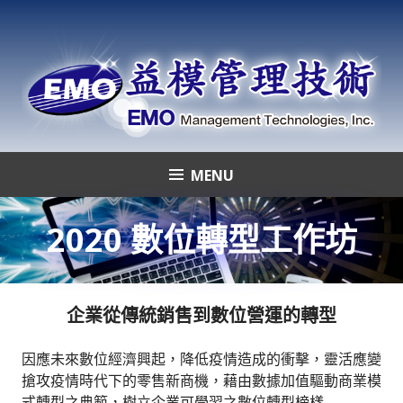
Skip
to
content
MENU
益模管理技術
2020 數位轉型工作坊
企業從傳統銷售到數位營運的轉型
因應未來數位經濟興起，降低疫情造成的衝擊，靈活應變
搶攻疫情時代下的零售新商機，藉由數據加值驅動商業模
式轉型之典範，樹立企業可學習之數位轉型榜樣