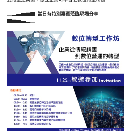
▁▂▃▅▆▇
當日有特別嘉賓蒞臨現場分享
▇▆▅▃▂▁