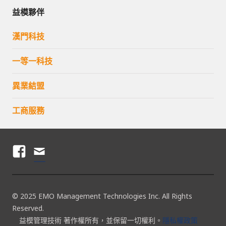
益模夥伴
漢門科技
一等一科技
異業結盟
工商服務
F
電
A
子
C
郵
© 2025 EMO Management Technologies Inc. All Rights
E
件
Reserved.
B
地
益模管理技術 著作權所有，並保留一切權利。
隱私權政策