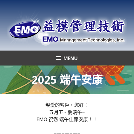
Skip
to
content
MENU
益模管理技術
2025 端午安康
親愛的客戶，您好：
五月五~ 慶端午~
EMO 祝您 端午佳節安康！！
==========